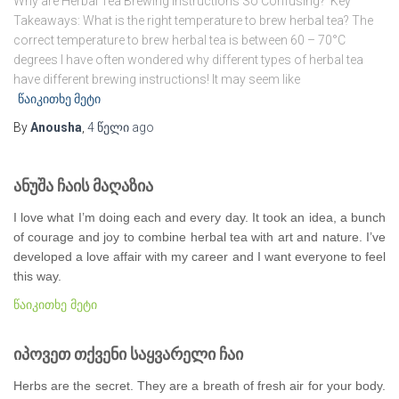
Why are Herbal Tea Brewing Instructions So Confusing? Key
Takeaways: What is the right temperature to brew herbal tea? The
correct temperature to brew herbal tea is between 60 – 70°C
degrees I have often wondered why different types of herbal tea
have different brewing instructions! It may seem like
წაიკითხე მეტი
By
Anousha
,
4 წელი
ago
ანუშა ჩაის მაღაზია
I love what I’m doing each and every day. It took an idea, a bunch
of courage and joy to combine herbal tea with art and nature. I’ve
developed a love affair with my career and I want everyone to feel
this way.
წაიკითხე მეტი
იპოვეთ თქვენი საყვარელი ჩაი
Herbs are the secret. They are a breath of fresh air for your body.