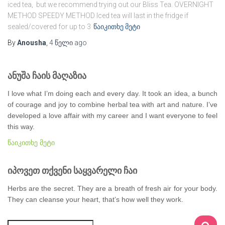
iced tea, but we recommend trying out our Bliss Tea. OVERNIGHT
METHOD SPEEDY METHOD Iced tea will last in the fridge if
sealed/covered for up to 3
წაიკითხე მეტი
By
Anousha
,
4 წელი
ago
ანუშა ჩაის მაღაზია
I love what I’m doing each and every day. It took an idea, a bunch
of courage and joy to combine herbal tea with art and nature. I’ve
developed a love affair with my career and I want everyone to feel
this way.
წაიკითხე მეტი
იპოვეთ თქვენი საყვარელი ჩაი
Herbs are the secret. They are a breath of fresh air for your body.
They can cleanse your heart, that’s how well they work.